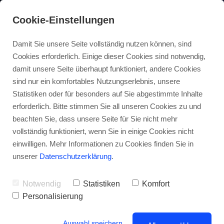
Cookie-Einstellungen
do it Akademie®
Damit Sie unsere Seite vollständig nutzen können, sind
Cookies erforderlich. Einige dieser Cookies sind notwendig,
Das hat geklappt
damit unsere Seite überhaupt funktioniert, andere Cookies
sind nur ein komfortables Nutzungserlebnis, unsere
- Vielen Dank!
Statistiken oder für besonders auf Sie abgestimmte Inhalte
erforderlich. Bitte stimmen Sie all unseren Cookies zu und
beachten Sie, dass unsere Seite für Sie nicht mehr
Eine E-Mail ist
vollständig funktioniert, wenn Sie in einige Cookies nicht
einwilligen. Mehr Informationen zu Cookies finden Sie in
unterwegs an Sie.
unserer
Datenschutzerklärung
.
Bitte schauen Sie in
Notwendig
Statistiken
Komfort
Ihrem Postfach nach.
Personalisierung
Auswahl speichern