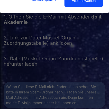
Alle auswählen
1. Öffnen Sie die E-Mail mit Absender
do it
Akademie
2. Link zur Datei(Muskel-Organ
Zuordnungstabelle) anklicken
3. Datei(Muskel-Organ-Zuordnungstabelle)
herunter laden
(Wenn Sie diese E-Mail nicht finden, dann sehen Sie
bitte in Ihrem Spam-Ordner nach. Tragen Sie unsere E-
Mail Adresse in Ihr Adressbuch ein. Dann kommen
meine E-Mails immer sicher bei Ihnen an.)