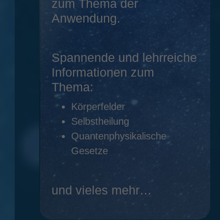
zum Thema der
Anwendung.
Spannende und lehrreiche
Informationen zum
Thema:
Körperfelder
Selbstheilung
Quantenphysikalische
Gesetze
und vieles mehr…